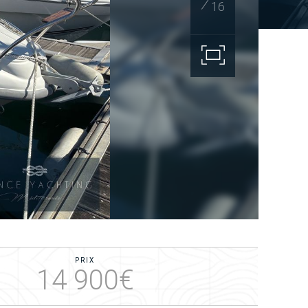
16
PRIX
14 900€