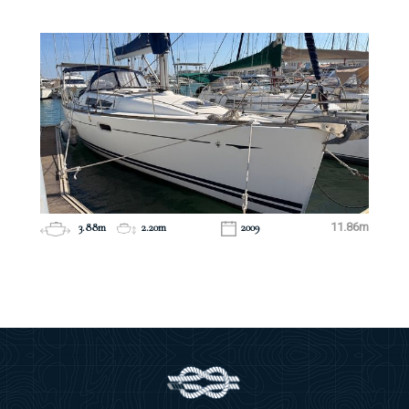
3.88m
2.20m
2009
11.86m