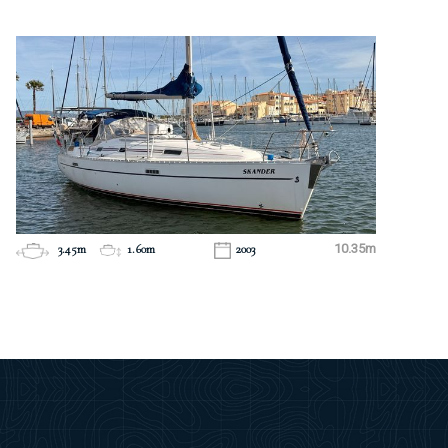
3.45m
1.60m
2003
10.35m