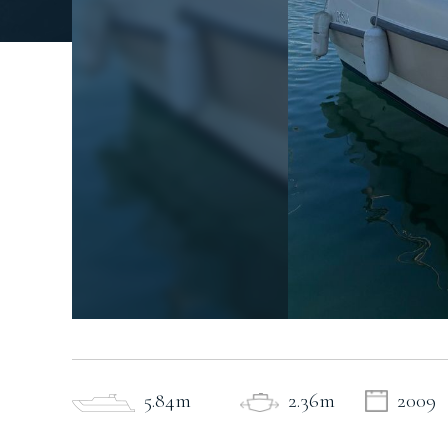
5.84m
2.36m
2009