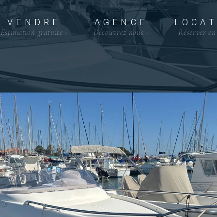
VENDRE
AGENCE
LOCAT
Estimation gratuite
›
Découvrez nous
›
Réserver en