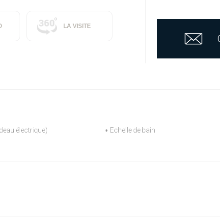
O
LA VISITE
deau électrique)
Echelle de bain