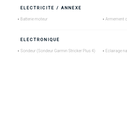
ELECTRICITE / ANNEXE
Batterie moteur
Armement c
ELECTRONIQUE
Sondeur (Sondeur Garmin Stricker Plus 4)
Eclairage n
CHAPARRAL 190
CUDDY CABIN EBTI