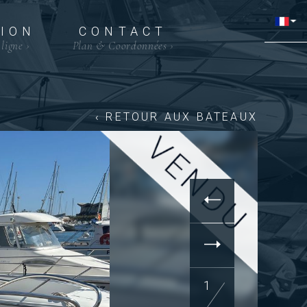
ION
CONTACT
 ligne
›
Plan & Coordonnées
›
‹ RETOUR AUX BATEAUX
1