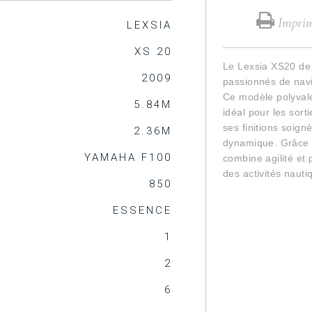
Imprime
LEXSIA
XS 20
Le Lexsia XS20 de
2009
passionnés de nav
Ce modèle polyvalen
5.84M
idéal pour les sort
ses finitions soign
2.36M
dynamique. Grâce 
YAMAHA F100
combine agilité et 
des activités naut
850
ESSENCE
1
2
6