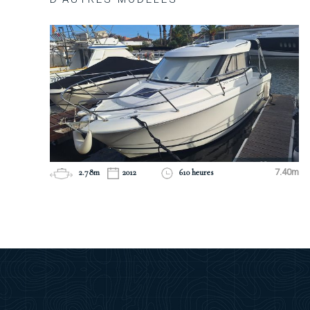
2.78m
2012
610 heures
7.40m