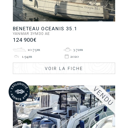
BENETEAU OCEANIS 35.1
YANMAR 3YM30 AE
124 900€
10.75m
3.72m
1.94m
2020
VOIR LA FICHE