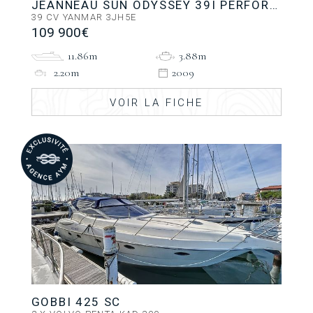
JEANNEAU SUN ODYSSEY 39I PERFORMANCE
39 CV YANMAR 3JH5E
109 900€
11.86m
3.88m
2.20m
2009
VOIR LA FICHE
GOBBI 425 SC