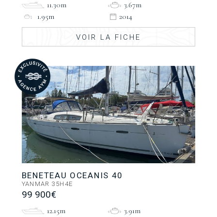
11.30m
3.67m
1.95m
2014
VOIR LA FICHE
BENETEAU OCEANIS 40
YANMAR 35H4E
99 900€
12.15m
3.91m