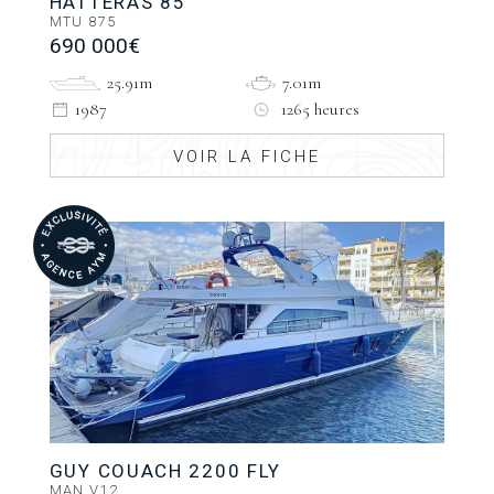
HATTERAS 85
MTU 875
690 000€
25.91m
7.01m
1987
1265 heures
VOIR LA FICHE
GUY COUACH 2200 FLY
MAN V12