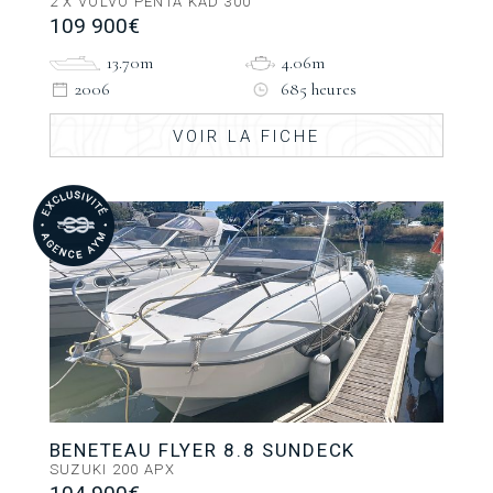
2 X VOLVO PENTA KAD 300
109 900€
13.70m
4.06m
2006
685 heures
VOIR LA FICHE
BENETEAU FLYER 8.8 SUNDECK
SUZUKI 200 APX