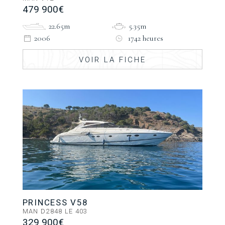
479 900€
22.65m
5.35m
2006
1742 heures
VOIR LA FICHE
PRINCESS V58
MAN D2848 LE 403
329 900€