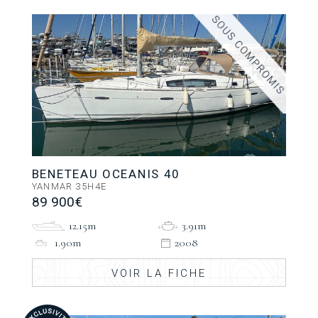
BENETEAU OCEANIS 40
YANMAR 35H4E
89 900€
12.15m
3.91m
1.90m
2008
VOIR LA FICHE