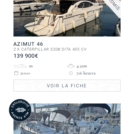
AZIMUT 46
2 X CATERPILLAR 3208 DITA 435 CV
139 900€
m
4.32m
2000
716 heures
VOIR LA FICHE