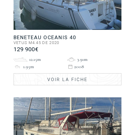
BENETEAU OCEANIS 40
VETUS M4.45 DE 2020
129 900€
12.15m
3.91m
1.95m
2008
VOIR LA FICHE