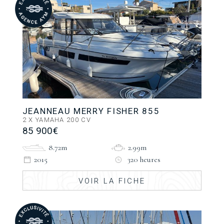
JEANNEAU MERRY FISHER 855
2 X YAMAHA 200 CV
85 900€
8.72m
2.99m
2015
320 heures
VOIR LA FICHE