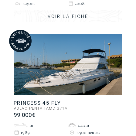
1.90m
2008
VOIR LA FICHE
PRINCESS 45 FLY
VOLVO PENTA TAMD 371A
99 000€
m
4.02m
1989
1500 heures