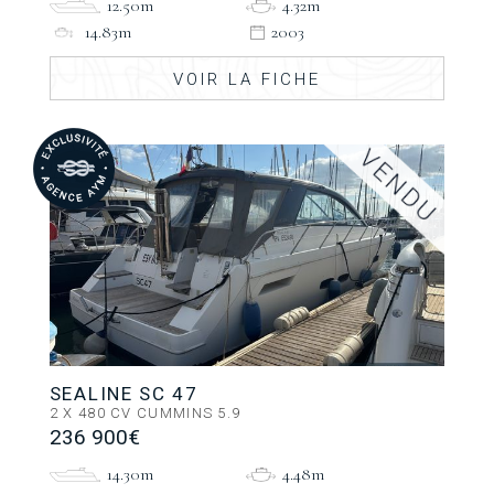
12.50m
4.32m
14.83m
2003
VOIR LA FICHE
SEALINE SC 47
2 X 480 CV CUMMINS 5.9
236 900€
14.30m
4.48m