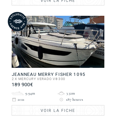
VOIR LA FICHE
JEANNEAU MERRY FISHER 1095
2 X MERCURY VERADO V8 300
189 900€
9.94m
3.32m
2021
187 heures
VOIR LA FICHE