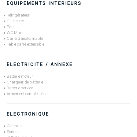
EQUIPEMENTS INTERIEURS
Réfrigérateur
Cuisiniere
Évier
WC Marin
Carré transformable
Table carré extensible
ELECTRICITE / ANNEXE
Batterie moteur
Chargeur de batterie
Batterie service
Armement complet côtier
ELECTRONIQUE
Compas
Sondeur