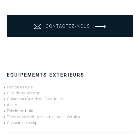
CONTACTEZ-NOUS
EQUIPEMENTS EXTERIEURS
Pompe de cale
Gilet de sauvetage
Guindeau (Guindeau Électrique)
Ancre
Echelle de bain
Tente de cockpit avec fermetures latérales
Coussin de cockpit