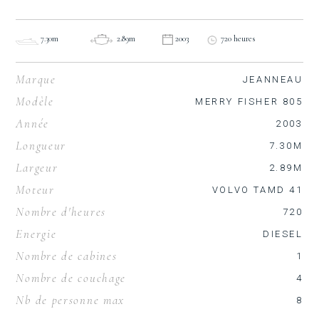
7.30m
2.89m
2003
720 heures
Marque
JEANNEAU
Modèle
MERRY FISHER 805
Année
2003
Longueur
7.30M
Largeur
2.89M
Moteur
VOLVO TAMD 41
Nombre d'heures
720
Energie
DIESEL
Nombre de cabines
1
Nombre de couchage
4
Nb de personne max
8