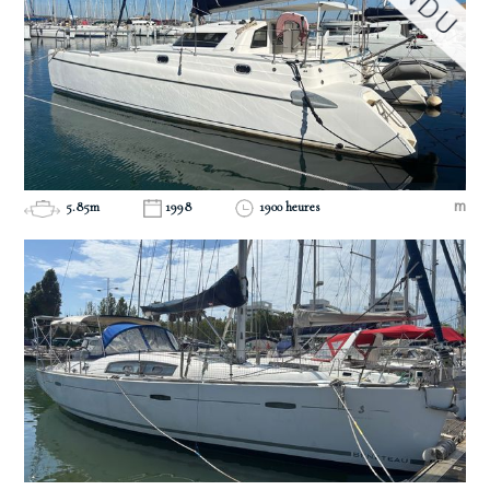
5.85m
1998
1900 heures
m