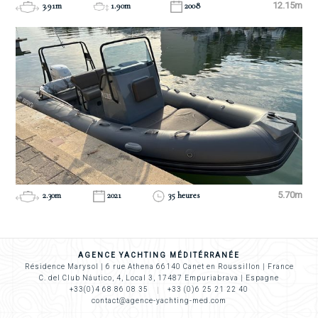
3.91m
1.90m
2008
12.15m
2.30m
2021
35 heures
5.70m
AGENCE YACHTING MÉDITÉRRANÉE
Résidence Marysol | 6 rue Athena 66140 Canet en Roussillon | France
C. del Club Náutico, 4, Local 3, 17487 Empuriabrava | Espagne
+33(0)4 68 86 08 35
+33 (0)6 25 21 22 40
contact@agence-yachting-med.com