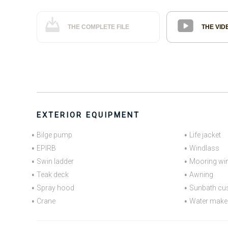
THE COMPLETE FILE
THE VID
EXTERIOR EQUIPMENT
Bilge pump
Life jacket
EPIRB
Windlass
Swin ladder
Mooring wi
Teak deck
Awning
Spray hood
Sunbath cu
Crane
Water make