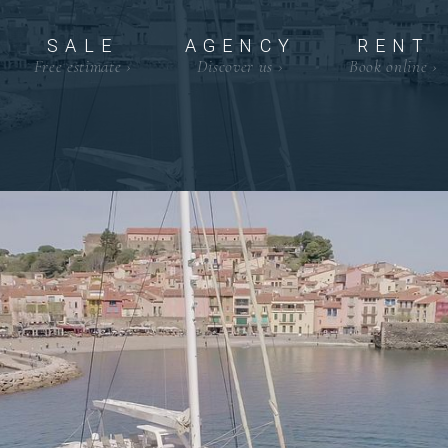
SALE
AGENCY
RENT
Free estimate
›
Discover us
›
Book online
›