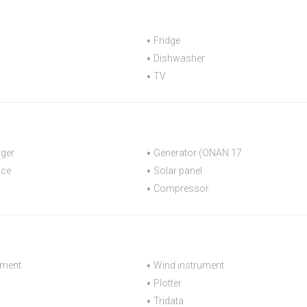
Fridge
Dishwasher
TV
rger
Generator (ONAN 17
ice
Solar panel
Compressor
ument
Wind instrument
Plotter
Tridata