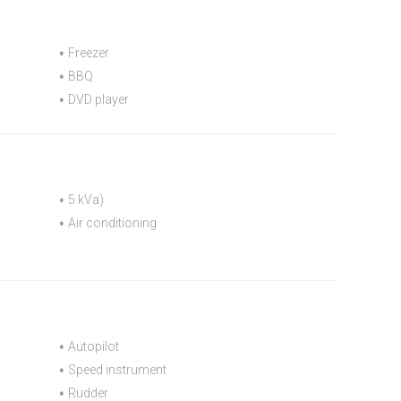
Freezer
BBQ
DVD player
5 kVa)
Air conditioning
Autopilot
Speed instrument
Rudder