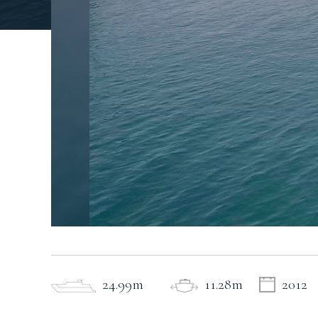
24.99m
11.28m
2012