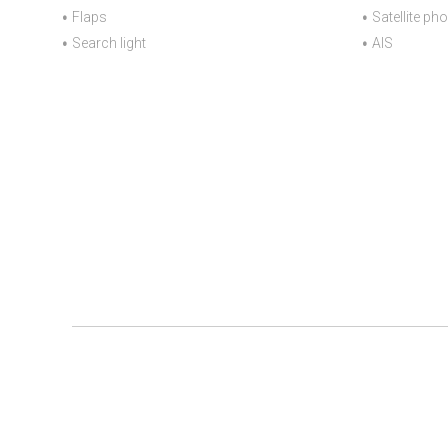
Flaps
Satellite ph
Search light
AIS