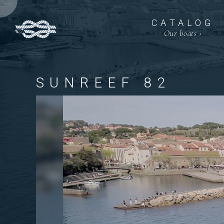
CATALOG
Our boats
›
SUNREEF 82