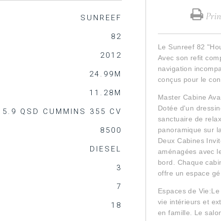
Print
SUNREEF
82
Le Sunreef 82 "Hou
2012
Avec son refit com
navigation incompa
24.99M
conçus pour le conf
11.28M
Master Cabine Avan
Dotée d'un dressing
 5.9 QSD CUMMINS 355 CV
sanctuaire de relax
8500
panoramique sur la
Deux Cabines Invit
DIESEL
aménagées avec le 
bord. Chaque cabin
3
offre un espace gé
7
Espaces de Vie:Le
vie intérieurs et ex
18
en famille. Le sal