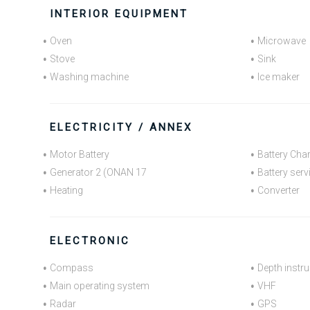
INTERIOR EQUIPMENT
Oven
Microwave
Stove
Sink
Washing machine
Ice maker
ELECTRICITY / ANNEX
Motor Battery
Battery Cha
Generator 2 (ONAN 17
Battery serv
Heating
Converter
ELECTRONIC
Compass
Depth instr
Main operating system
VHF
Radar
GPS