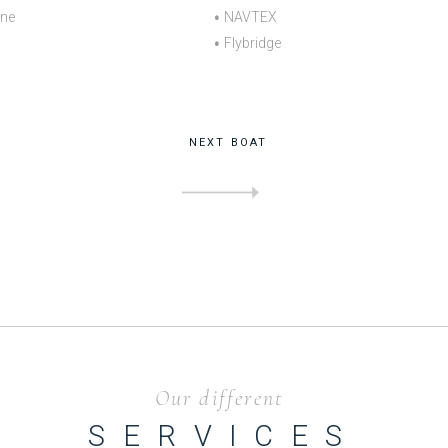
one
NAVTEX
Flybridge
NEXT BOAT
PRESTIGE 
Our different
SERVICES